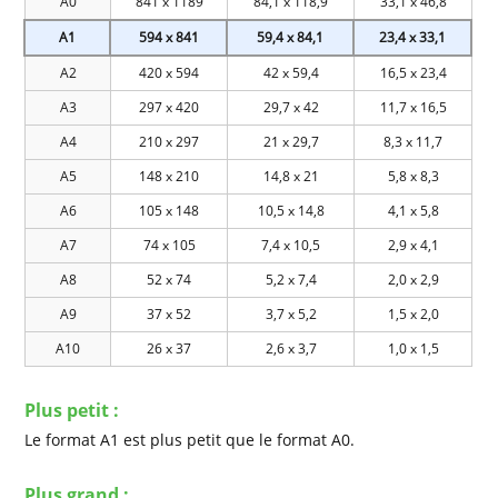
A0
841 x 1189
84,1 x 118,9
33,1 x 46,8
A1
594 x 841
59,4 x 84,1
23,4 x 33,1
A2
420 x 594
42 x 59,4
16,5 x 23,4
A3
297 x 420
29,7 x 42
11,7 x 16,5
A4
210 x 297
21 x 29,7
8,3 x 11,7
A5
148 x 210
14,8 x 21
5,8 x 8,3
A6
105 x 148
10,5 x 14,8
4,1 x 5,8
A7
74 x 105
7,4 x 10,5
2,9 x 4,1
A8
52 x 74
5,2 x 7,4
2,0 x 2,9
A9
37 x 52
3,7 x 5,2
1,5 x 2,0
A10
26 x 37
2,6 x 3,7
1,0 x 1,5
Plus petit :
Le format A1 est plus petit que le format A0.
Plus grand :