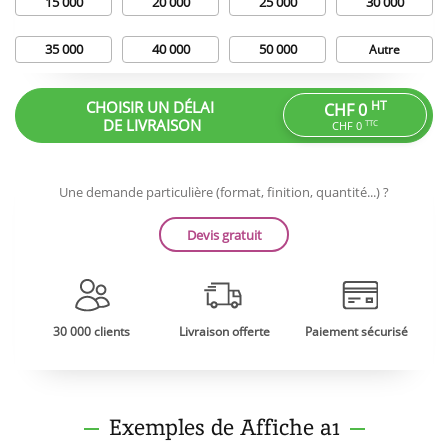
15 000
20 000
25 000
30 000
35 000
40 000
50 000
Autre
CHOISIR UN DÉLAI
HT
CHF 0
DE LIVRAISON
TTC
CHF 0
Une demande particulière (format, finition, quantité...) ?
Devis gratuit
30 000 clients
Livraison offerte
Paiement sécurisé
Exemples de Affiche a1