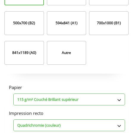
500x700 (B2)
594x841 (A1)
700x1000 (B1)
841x1189 (A0)
Autre
Options
d'impression
Papier
115 g/m² Couché Brillant supérieur
Impression recto
Quadrichromie (couleur)