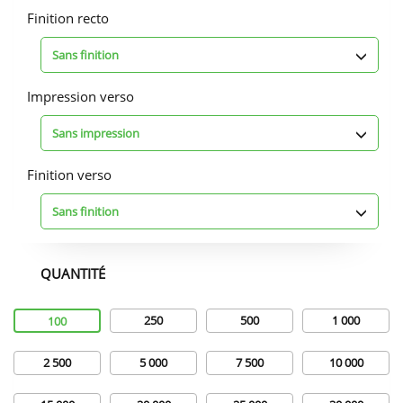
Finition recto
Sans finition
Impression verso
Sans impression
Finition verso
Sans finition
QUANTITÉ
Quantité
250
500
1 000
100
2 500
5 000
7 500
10 000