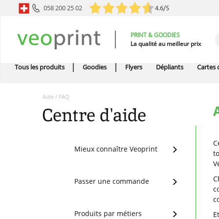
058 200 25 02
4.6/5
PRINT & GOODIES
La qualité au meilleur prix
Tous les produits
Goodies
Flyers
Dépliants
Cartes d
Aide / FAQ
Centre d'aide
C
Mieux connaître Veoprint
t
V
C
Passer une commande
c
c
Produits par métiers
E