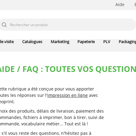
Aide
e visite
Catalogues
Marketing
Papeterie
PLV
Packagin
AIDE / FAQ : TOUTES VOS QUESTIO
ette rubrique a été conçue pour vous apporter
outes les réponses sur l'
impression en ligne
avec
eoprint.
hoix des produits, délais de livraison, paiement des
ommandes, fichiers à imprimer, bon à tirer, suivi de
ommande, vocabulaire métier... Tout est là !
t s'il vous reste des questions, n'hésitez pas à