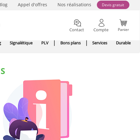
Blog
Appel d'offres
Nos réalisations
Devis gratuit
Contact
Compte
Panier
g
Signalétique
PLV
Bons plans
Services
Durable
NS