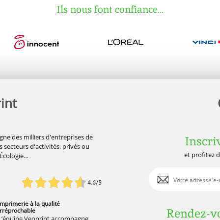
Ils nous font confiance...
int
gne des milliers d'entreprises de
Inscri
 secteurs d'activités, privés ou
et profitez 
'Écologie…
4.6/5
Imprimerie à la qualité
Rendez-vo
irréprochable
L’équipe Veoprint accompagne