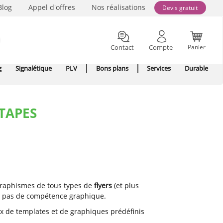
Blog
Appel d'offres
Nos réalisations
Devis gratuit
Contact
Compte
Panier
g
Signalétique
PLV
Bons plans
Services
Durable
ÉTAPES
 graphismes de tous types de
flyers
(et plus
ont pas de compétence graphique.
ix de templates et de graphiques prédéfinis