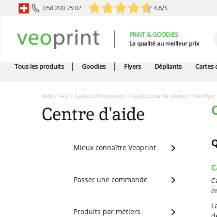
058 200 25 02
4.6/5
PRINT & GOODIES
La qualité au meilleur prix
Tous les produits
Goodies
Flyers
Dépliants
Cartes d
Aide / FAQ
>
Guides d'impression
>
Guides pour la création d'un flyer
Centre d'aide
Q
Mieux connaître Veoprint
C
Passer une commande
C
e
L
Produits par métiers
d