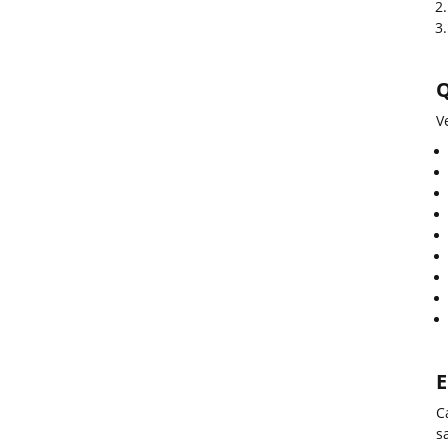
Q
V
E
C
s