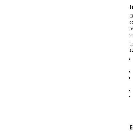
I
C
c
t
v
L
s
E