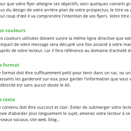
our que votre flyer atteigne ses objectifs, voici quelques conseils g
lus du design de votre arrière-plan de votre prospectus, le titre v
eul coup d'œil il va comprendre l'intention de vos flyers. Votre titre 
es couleurs
es couleurs utilisées doivent suivre la même ligne directive que vo
'impact de votre message sera décuplé une fois associé à votre ma
uprès de votre lecteur, car il fera référence au domaine d'activité d
e format
e format doit être suffisamment petit pour tenir dans un sac, ou une
assants les garderont sur eux, pour garder l'information que vous 
lébiscité est sans aucun doute le A5.
e texte
e contenu doit être succinct et clair. Éviter de submerger votre lect
nvie d'aborder plus longuement le sujet, amenez votre lecteur à se
éseaux sociaux, site web, blog...