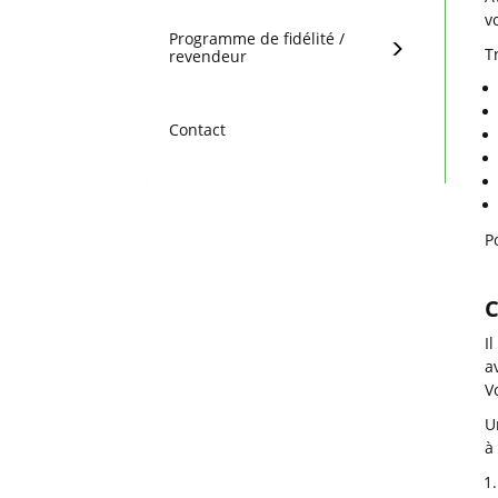
v
Programme de fidélité /
T
revendeur
Contact
P
C
I
a
V
U
à