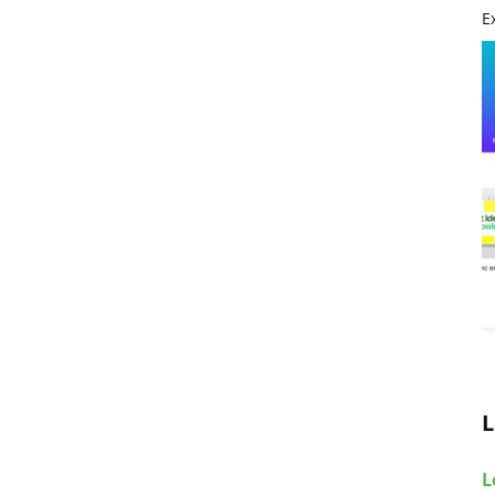
E
L
L