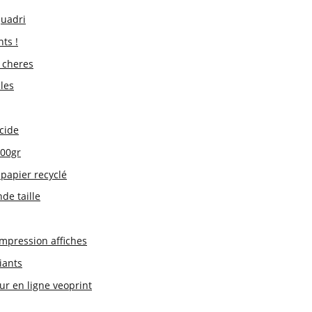
quadri
ts !
s cheres
les
cide
300gr
papier recyclé
de taille
impression affiches
iants
ur en ligne veoprint