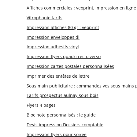
Affiches commerciales : veoprint, impression en ligne
Vitrophanie tarifs
Impression affiches 80 gr : veoprint
Impression enveloppes dl
Impression adhésifs vinyl
Impression flyers quadri recto verso
Impression cartes postales personnalisées
Imprimer des entêtes de lettre
Sous main publicitaire : commandez vos sous mains pu
Tarifs prospectus aulnay-sous-bois
Flyers 4 pages
Bloc note personnalisés : le guide
Devis impression Dossiers comptable
Impression flyers pour soirée