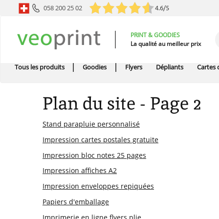
058 200 25 02
4.6/5
PRINT & GOODIES
La qualité au meilleur prix
Tous les produits
Goodies
Flyers
Dépliants
Cartes d
Plan du site - Page 2
Stand parapluie personnalisé
Impression cartes postales gratuite
Impression bloc notes 25 pages
Impression affiches A2
Impression enveloppes repiquées
Papiers d'emballage
Imprimerie en ligne flyers plie