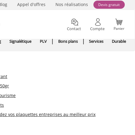
Blog
Appel d'offres
Nos réalisations
Devis gratuit
Contact
Compte
Panier
g
Signalétique
PLV
Bons plans
Services
Durable
rant
350gr
tourisme
ts
ez vos plaquettes entreprises au meilleur prix