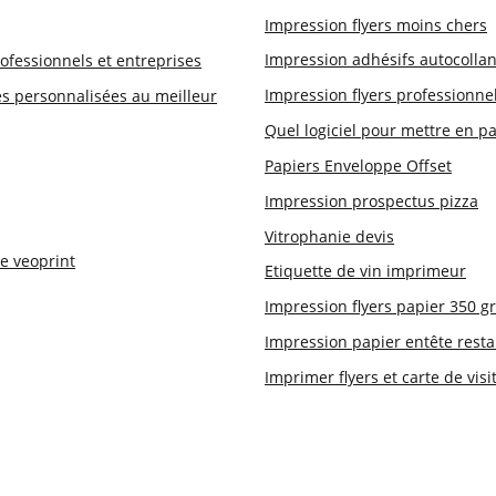
Impression flyers moins chers
Impression adhésifs autocollan
rofessionnels et entreprises
Impression flyers professionne
s personnalisées au meilleur
Quel logiciel pour mettre en 
Papiers Enveloppe Offset
Impression prospectus pizza
Vitrophanie devis
ne veoprint
Etiquette de vin imprimeur
Impression flyers papier 350 gr
Impression papier entête resta
Imprimer flyers et carte de visi