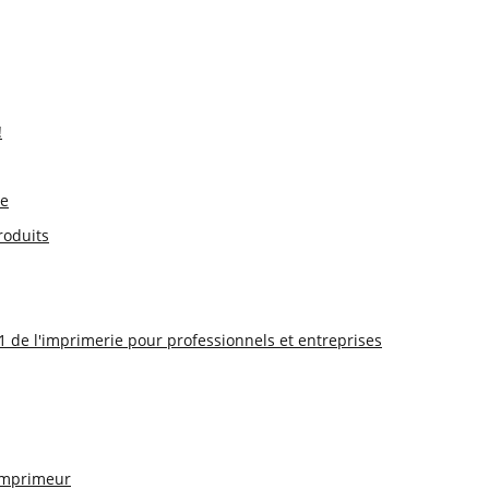
!
le
roduits
°1 de l'imprimerie pour professionnels et entreprises
 imprimeur