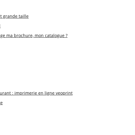
t grande taille
l
page ma brochure, mon catalogue ?
urant : imprimerie en ligne veoprint
te