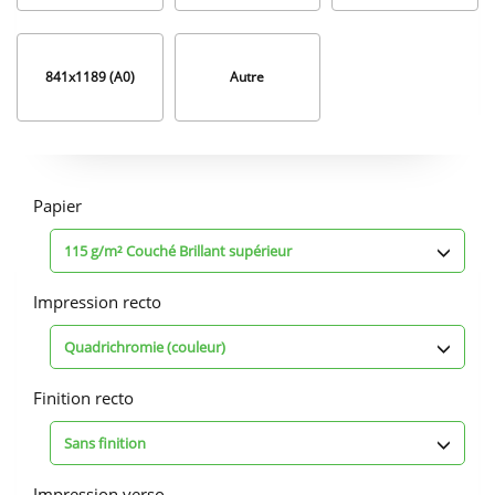
841x1189 (A0)
Autre
Options
d'impression
Papier
115 g/m² Couché Brillant supérieur
Impression recto
Quadrichromie (couleur)
Finition recto
Sans finition
Impression verso