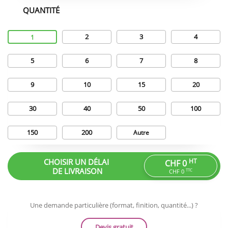
QUANTITÉ
Quantité
2
3
4
1
5
6
7
8
9
10
15
20
30
40
50
100
150
200
Autre
CHOISIR UN DÉLAI
HT
CHF 0
DE LIVRAISON
TTC
CHF 0
Une demande particulière (format, finition, quantité...) ?
Devis gratuit