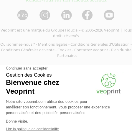
Veoprint est une marque du
Groupe Fiducial
- © 2006-2026 Veoprint | Tous
droits réservés
Qui sommes-nous ?
-
Mentions légales
-
Conditions Générales d'Utilisation
-
Conditions Générales de vente
-
Cookies
-
Contactez Veoprint
-
Plan du site
-
Partenaires