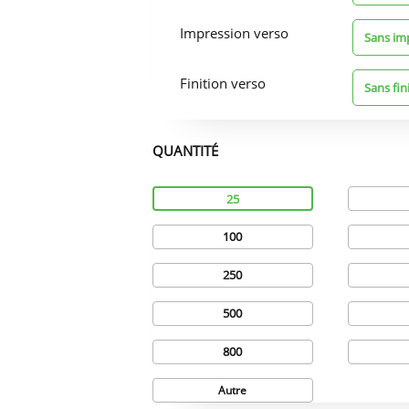
Impression verso
Sans im
Finition verso
Sans fin
QUANTITÉ
Quantité
25
100
250
500
800
Autre