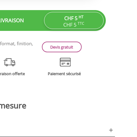
HT
CHF 5
LIVRAISON
TTC
CHF 5
ormat, finition,
Devis gratuit
vraison offerte
Paiement sécurisé
r mesure