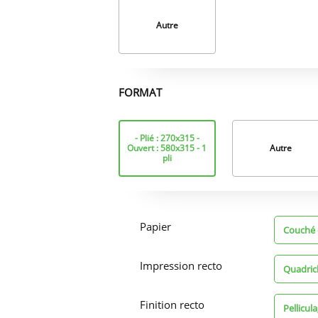
Autre
FORMAT
Format
- Plié : 270x315 -
Ouvert : 580x315 - 1
Autre
pli
Options
d'impression
Papier
Couché 
Impression recto
Quadric
Finition recto
Pellicula