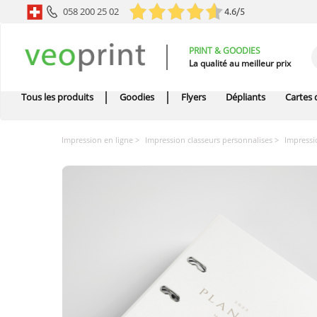
058 200 25 02
4.6/5
PRINT & GOODIES
La qualité au meilleur prix
Tous les produits
Goodies
Flyers
Dépliants
Cartes d
Impression en ligne
Impression classeurs personnalises
Impressi