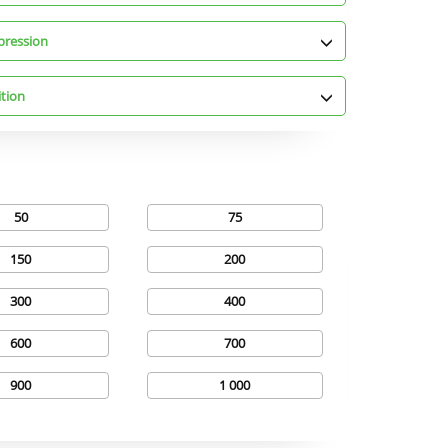
pression
ition
50
75
150
200
300
400
600
700
900
1 000