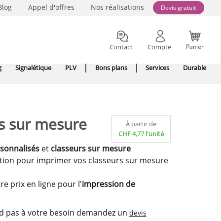
Blog
Appel d'offres
Nos réalisations
Devis gratuit
Contact
Compte
Panier
g
Signalétique
PLV
Bons plans
Services
Durable
s sur mesure
À partir de
CHF 4,77 l'unité
sonnalisés
et
classeurs sur mesure
ution pour imprimer vos classeurs sur mesure
e prix en ligne pour l'
impression de
ond pas à votre besoin demandez un
devis