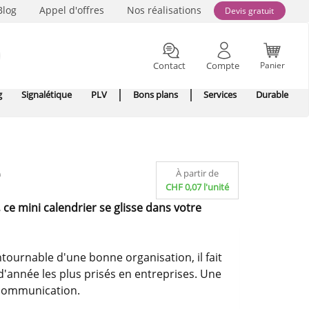
Blog
Appel d'offres
Nos réalisations
Devis gratuit
Contact
Compte
Panier
g
Signalétique
PLV
Bons plans
Services
Durable
e
À partir de
CHF 0,07 l'unité
 ce mini calendrier se glisse dans votre
ntournable d'une bonne organisation, il fait
d'année les plus prisés en entreprises. Une
a communication.