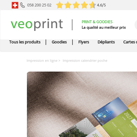
058 200 25 02
4.6/5
PRINT & GOODIES
La qualité au meilleur prix
Tous les produits
Goodies
Flyers
Dépliants
Cartes d
Impression en ligne
Impression calendrier poche