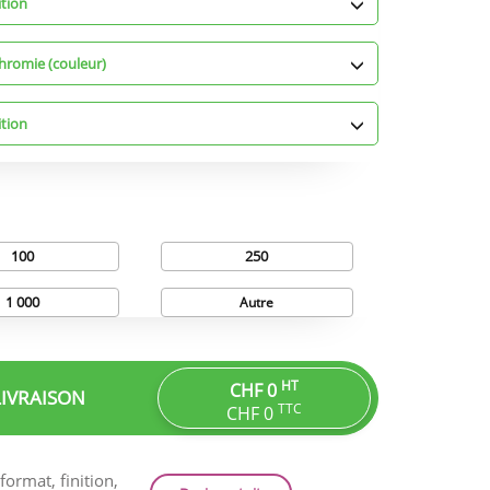
ition
hromie (couleur)
ition
100
250
1 000
Autre
HT
CHF 0
LIVRAISON
TTC
CHF 0
ormat, finition,