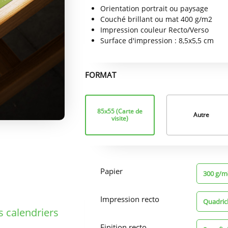
Orientation portrait ou paysage
Couché brillant ou mat 400 g/m2
Impression couleur Recto/Verso
Surface d'impression : 8,5x5,5 cm
FORMAT
Format
85x55 (Carte de
Autre
visite)
Options
d'impression
Papier
300 g/m²
Impression recto
Quadric
s calendriers
Finition recto