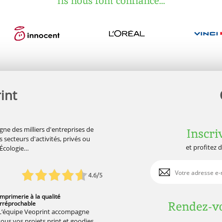
Ils nous font confiance...
int
gne des milliers d'entreprises de
Inscri
 secteurs d'activités, privés ou
et profitez 
'Écologie…
4.6/5
Imprimerie à la qualité
Rendez-vo
irréprochable
L’équipe Veoprint accompagne
tous vos projets print et goodies