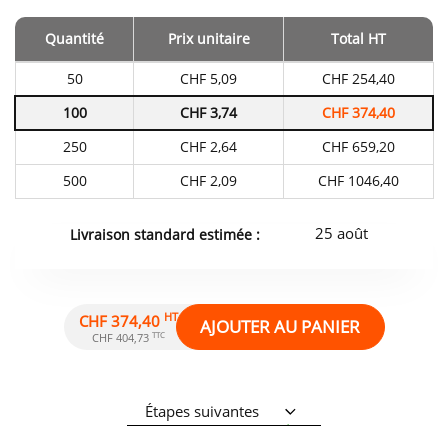
Quantité
Prix unitaire
Total HT
Tarifs
50
CHF 5,09
CHF 254,40
du
produit
100
CHF 3,74
CHF 374,40
en
fonction
250
CHF 2,64
CHF 659,20
de
la
quantité
500
CHF 2,09
CHF 1046,40
commandée
25 août
Livraison standard estimée :
HT
CHF 374,40
AJOUTER AU PANIER
TTC
CHF 404,73
Étapes suivantes