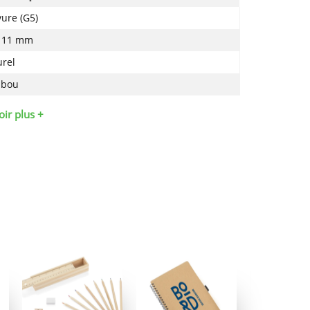
ure (G5)
x 11 mm
urel
bou
oir plus +