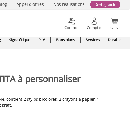
Blog
Appel d'offres
Nos réalisations
Devis gratuit
Contact
Compte
Panier
g
Signalétique
PLV
Bons plans
Services
Durable
ITA à personnaliser
, contient 2 stylos bicolores, 2 crayons à papier, 1
t kraft.