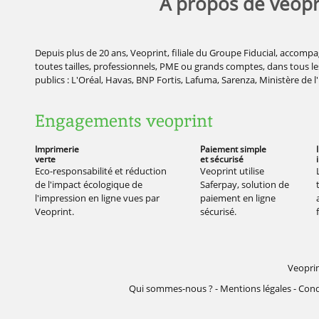
À propos de veopr
Depuis plus de 20 ans, Veoprint, filiale du Groupe Fiducial, accompa
toutes tailles, professionnels, PME ou grands comptes, dans tous les
publics : L'Oréal, Havas, BNP Fortis, Lafuma, Sarenza, Ministère de l
Engagements veoprint
Imprimerie
Paiement simple
verte
et sécurisé
Eco-responsabilité et réduction
Veoprint utilise
de l'impact écologique de
Saferpay, solution de
l'impression en ligne vues par
paiement en ligne
Veoprint.
sécurisé.
Veopri
Qui sommes-nous ?
-
Mentions légales
-
Cond