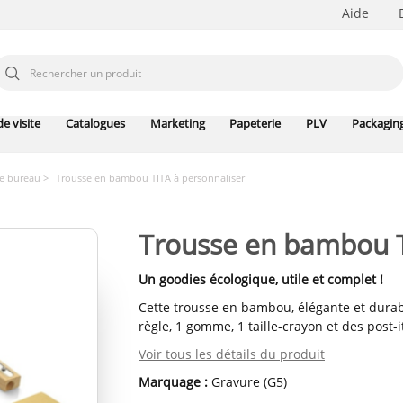
Aide
e visite
Catalogues
Marketing
Papeterie
PLV
Packagin
de bureau
Trousse en bambou TITA à personnaliser
Trousse en bambou T
Un goodies écologique, utile et complet !
Cette trousse en bambou, élégante et durable
règle, 1 gomme, 1 taille-crayon et des post-i
Voir tous les détails du produit
Marquage :
Gravure (G5)