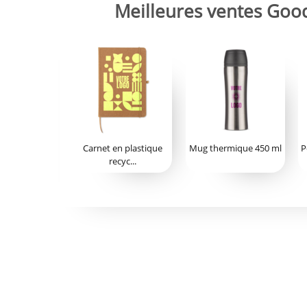
Meilleures ventes Goo
Carnet en plastique
Mug thermique 450 ml
P
recyc...