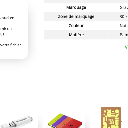
Détails
Marquage
Grav
techniques
du
Zone de marquage
30 
visuel en
produit
Couleur
Nat
urnir un
ous
Matière
Bam
votre fichier
V