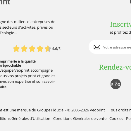
int
gne des milliers d'entreprises de
Inscri
 secteurs d'activités, privés ou
et profitez 
'Écologie…
4.6/5
Imprimerie à la qualité
Rendez-vo
irréprochable
L’équipe Veoprint accompagne
tous vos projets print et goodies
avec son expertise et son savoir-
faire.
nt est une marque du
Groupe Fiducial
- © 2006-2026 Veoprint | Tous droits 
itions Générales d'Utilisation
-
Conditions Générales de vente
-
Cookies
-
Pol