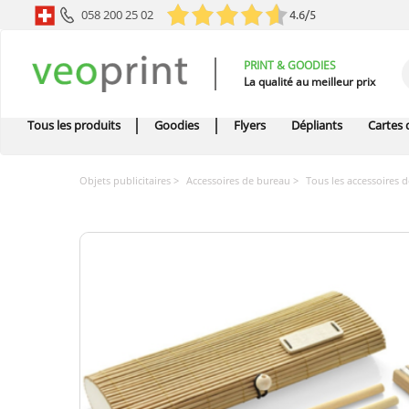
058 200 25 02
4.6/5
PRINT & GOODIES
La qualité au meilleur prix
Tous les produits
Goodies
Flyers
Dépliants
Cartes d
Objets publicitaires
Accessoires de bureau
Tous les accessoires 