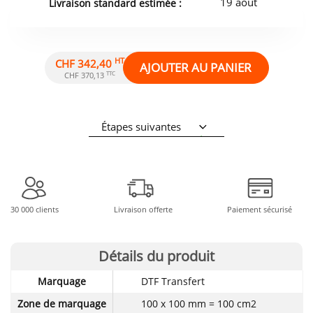
19 août
Livraison standard estimée :
HT
CHF 342,40
AJOUTER AU PANIER
TTC
CHF 370,13
Étapes suivantes
30 000 clients
Livraison offerte
Paiement sécurisé
Détails du produit
Détails
Marquage
DTF Transfert
techniques
du
Zone de marquage
100 x 100 mm = 100 cm2
produit