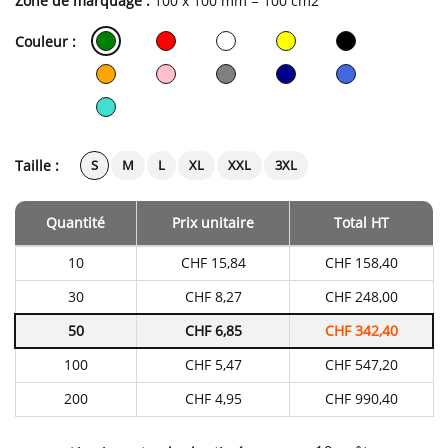
Zone de marquage :
100 x 100 mm = 100 cm2
Couleur :
Taille :
S
M
L
XL
XXL
3XL
Quantité
Prix unitaire
Total HT
Tarifs
10
CHF 15,84
CHF 158,40
du
produit
30
CHF 8,27
CHF 248,00
en
fonction
50
CHF 6,85
CHF 342,40
de
la
quantité
100
CHF 5,47
CHF 547,20
commandée
200
CHF 4,95
CHF 990,40