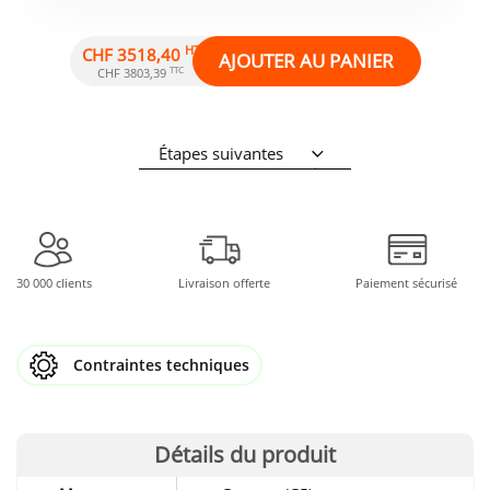
HT
CHF 3518,40
AJOUTER AU PANIER
TTC
CHF 3803,39
Étapes suivantes
30 000 clients
Livraison offerte
Paiement sécurisé
Contraintes techniques
Détails du produit
Détails