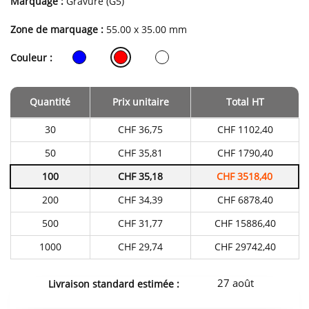
Marquage :
Gravure (G5)
Zone de marquage :
55.00 x 35.00 mm
Couleur :
Quantité
Prix unitaire
Total HT
Tarifs
30
CHF 36,75
CHF 1102,40
du
produit
50
CHF 35,81
CHF 1790,40
en
fonction
100
CHF 35,18
CHF 3518,40
de
la
quantité
200
CHF 34,39
CHF 6878,40
commandée
500
CHF 31,77
CHF 15886,40
1000
CHF 29,74
CHF 29742,40
27 août
Livraison standard estimée :