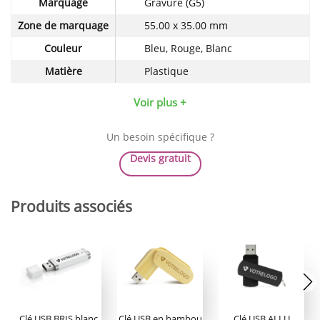
Marquage
Gravure (G5)
techniques
du
Zone de marquage
55.00 x 35.00 mm
produit
Couleur
Bleu, Rouge, Blanc
Matière
Plastique
Voir plus +
Un besoin spécifique ?
Devis gratuit
Produits associés
Clé USB BRIS blanc
Clé USB en bambou
Clé USB ALLU