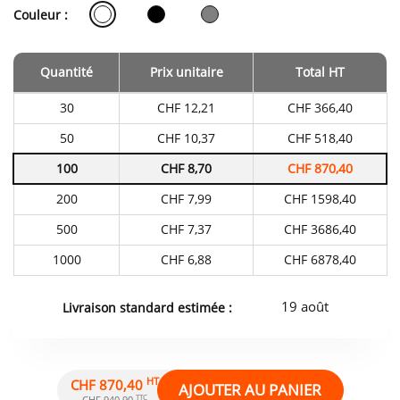
Couleur :
Quantité
Prix unitaire
Total HT
Tarifs
30
CHF 12,21
CHF 366,40
du
produit
50
CHF 10,37
CHF 518,40
en
fonction
100
CHF 8,70
CHF 870,40
de
la
quantité
200
CHF 7,99
CHF 1598,40
commandée
500
CHF 7,37
CHF 3686,40
1000
CHF 6,88
CHF 6878,40
19 août
Livraison standard estimée :
HT
CHF 870,40
AJOUTER AU PANIER
TTC
CHF 940,90