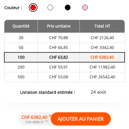
Couleur :
Quantité
Prix unitaire
Total HT
Tarifs
30
CHF 70,88
CHF 2126,40
du
produit
50
CHF 66,85
CHF 3342,40
en
fonction
100
CHF 63,82
CHF 6382,40
de
la
quantité
200
CHF 59,91
CHF 11982,40
commandée
500
CHF 53,08
CHF 26542,40
24 août
Livraison standard estimée :
HT
CHF 6382,40
AJOUTER AU PANIER
TTC
CHF 6899,37