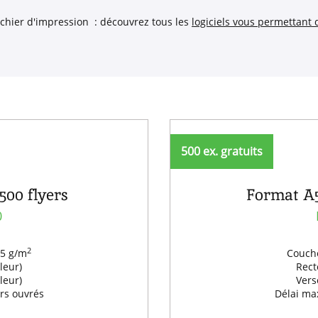
ichier d'impression : découvrez tous les
logiciels vous permettant 
500 ex. gratuits
500 flyers
Format A5,
0
2
35 g/m
Couché
leur)
Rect
leur)
Vers
urs ouvrés
Délai max