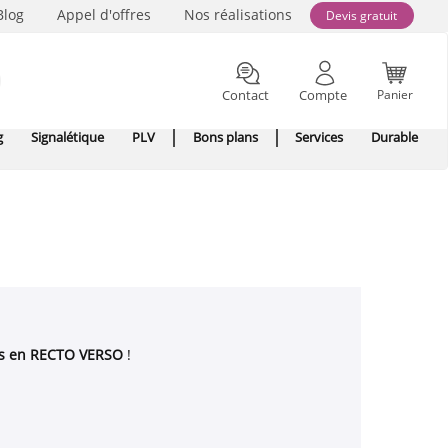
Blog
Appel d'offres
Nos réalisations
Devis gratuit
Contact
Compte
Panier
g
Signalétique
PLV
Bons plans
Services
Durable
uits en RECTO VERSO
!