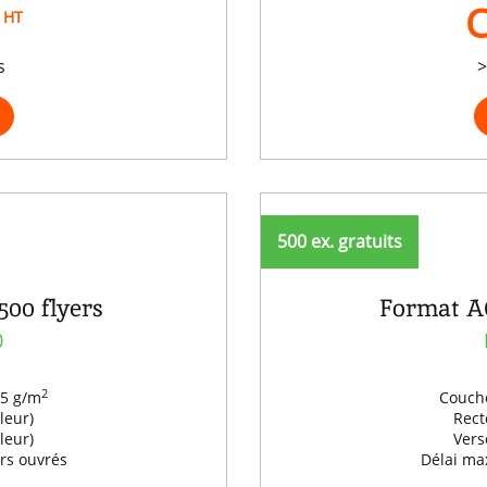
C
HT
s
>
500 ex. gratuits
500 flyers
Format A6
0
2
35 g/m
Couché
leur)
Rect
leur)
Vers
urs ouvrés
Délai max