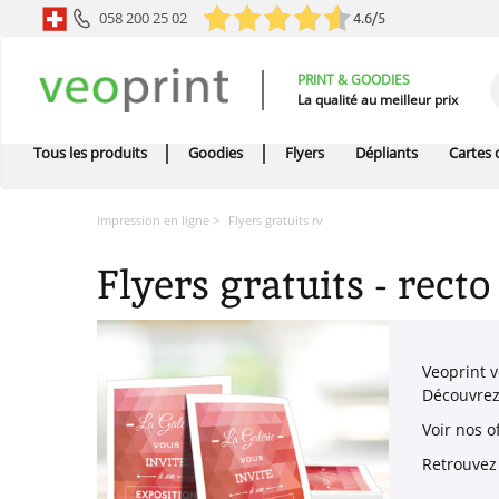
058 200 25 02
4.6/5
PRINT & GOODIES
La qualité au meilleur prix
Tous les produits
Goodies
Flyers
Dépliants
Cartes d
Impression en ligne
Flyers gratuits rv
Flyers gratuits - recto
Veoprint v
Découvrez
Voir nos o
Retrouve