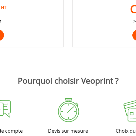
C
HT
s
>
Pourquoi choisir Veoprint ?
de compte
Devis sur mesure
Choix d